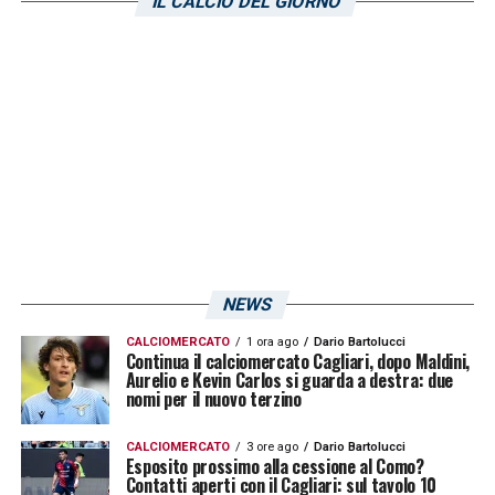
Parma ha Franco Vasquez: sono calciatori
IL CALCIO DEL GIORNO
importanti che hanno giocato a grandissimi
livelli. Però noi siamo pronti e sono sicuro
che alla fine ce la faremo, poiché in campo
abbiamo visto anche nelle ultime partireche
siamo riusciti a vincere all’ultimo. Ci
abbiamo messo il cuore che è molto
importante»
NEWS
LA PLAYLIST DELLE NOSTRE TOP NEWS
CALCIOMERCATO
1 ora ago
Dario Bartolucci
Continua il calciomercato Cagliari, dopo Maldini,
Aurelio e Kevin Carlos si guarda a destra: due
nomi per il nuovo terzino
CALCIOMERCATO
3 ore ago
Dario Bartolucci
Esposito prossimo alla cessione al Como?
Contatti aperti con il Cagliari: sul tavolo 10