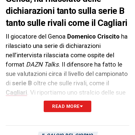
dichiarazioni tanto sulla serie B
tanto sulle rivali come il Cagliari
Il giocatore del Genoa
Domenico Criscito
ha
rilasciato una serie di dichiarazioni
nell’intervista rilasciata come ospite del
format
DAZN Talks
. Il difensore ha fatto le
sue valutazioni circa il livello del campionato
di
serie B
oltre che sulle rivali, come il
Cagliari
. Vi riportiamo uno stralcio delle sue
parole:
READ MORE
«É un campionato difficile e ci sono grandi
calciatori. Il Cagliari ha Pavoletti, Lapadula, il