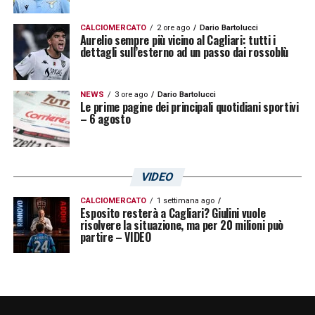
BUFFON –
«Non saprei cosa aggiungere sul
ritiro di Buffon è stato IL portiere per quelli
CALCIOMERCATO
2 ore ago
Dario Bartolucci
Aurelio sempre più vicino al Cagliari: tutti i
della mia generazione e per quelli che sono
dettagli sull’esterno ad un passo dai rossoblù
nati nei miei anni. Da che mi ricordo delle
partite in Tv c’era lui. E’ stato l’idolo e
NEWS
3 ore ago
Dario Bartolucci
Le prime pagine dei principali quotidiani sportivi
l’ispirazione per molti, vorrei ringraziarlo per
– 6 agosto
quello che ha fatto per il calcio e per il ruolo
del portiere in generale»
.
VIDEO
LA PLAYLIST DELLE NOSTRE TOP NEWS
CALCIOMERCATO
1 settimana ago
Esposito resterà a Cagliari? Giulini vuole
risolvere la situazione, ma per 20 milioni può
partire – VIDEO