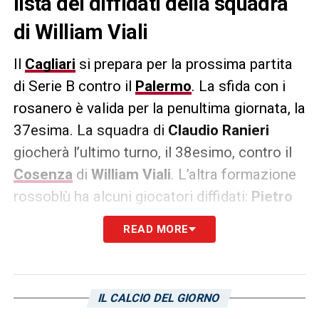
lista dei diffidati della squadra
di William Viali
Il
Cagliari
si prepara per la prossima partita
di Serie B contro il
Palermo
. La sfida con i
rosanero è valida per la penultima giornata, la
37esima. La squadra di
Claudio Ranieri
giocherà l’ultimo turno, il 38esimo, contro il
Cosenza
di
William Viali
. L’altra formazione
rossoblù ha alcuni giocatori diffidati:
Pietro
Martino
,
Andrea Meroni
e
Salvatore La
READ MORE
Vardera
. Il terzetto dovrà fare attenzione:
un’ammonizione varrebbe la squalifica per la
sfida del San Vito. La partita fra le due
IL CALCIO DEL GIORNO
formazioni si disputerà venerdì 19 maggio