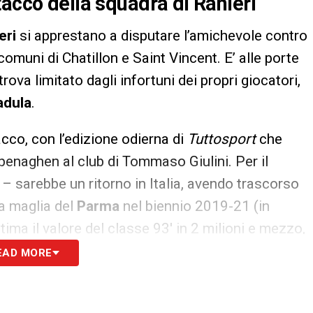
tacco della squadra di Ranieri
eri
si apprestano a disputare l’amichevole contro
i comuni di Chatillon e Saint Vincent. E’ alle porte
ritrova limitato dagli infortuni dei propri giocatori,
adula
.
cco, con l’edizione odierna di
Tuttosport
che
enaghen al club di Tommaso Giulini. Per il
 sarebbe un ritorno in Italia, avendo trascorso
la maglia del
Parma
nel biennio 2019-21 (in
tima il valore del classe 93′ in 2 milioni e mezzo,
 aggiornameremo in caso di evoluzioni nel
EAD MORE