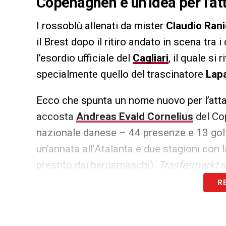
Copenaghen è un’idea per l’at
I rossoblù allenati da mister
Claudio Rani
il Brest dopo il ritiro andato in scena tra 
l’esordio ufficiale del
Cagliari
, il quale si 
specialmente quello del trascinatore
Lap
Ecco che spunta un nome nuovo per l’atta
accosta
Andreas
Evald
Cornelius
del Cop
nazionale danese – 44 presenze e 13 gol –
un’annata all’Atalanta e due stagioni con 
prestito dai bergamaschi).
Trasfermarkt
s
cifre non proibitive per il club sardo. Vi
R
calciomercato
degli isolani!