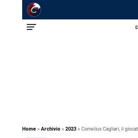
C
Home
»
Archivio
»
2023
»
Cornelius Cagliari, il gioc