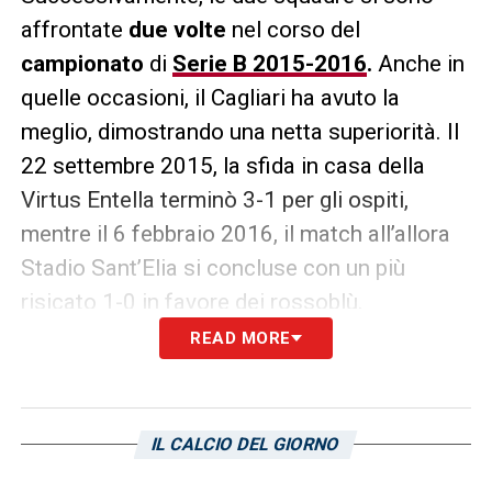
affrontate
due volte
nel corso del
campionato
di
Serie B 2015-2016
.
Anche in
quelle occasioni, il Cagliari ha avuto la
meglio, dimostrando una netta superiorità. Il
22 settembre 2015, la sfida in casa della
Virtus Entella terminò 3-1 per gli ospiti,
mentre il 6 febbraio 2016, il match all’allora
Stadio Sant’Elia si concluse con un più
risicato 1-0 in favore dei rossoblù.
READ MORE
Una storia che si ripete: il confronto
in Coppa Italia
L’imminente sfida all’
Unipol Domus
ha
IL CALCIO DEL GIORNO
dunque un precedente diretto nella stessa