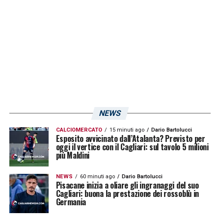
competizione. L’incrocio del 2015 in Coppa
Italia,
vinto 5-0 dal Cagliar
i, è l’unico scontro
nella storia della competizione. Questo dato,
sebbene risalente a diversi anni fa, fornisce
un’indicazione chiara su come il Cagliari
abbia storicamente affrontato la Virtus
Entella in questa specifica competizione.
NEWS
SEGUI LE ULTIMISSIME RIGUARDANTI IL
CALCIOMERCATO
15 minuti ago
Dario Bartolucci
Esposito avvicinato dall’Atalanta? Previsto per
CAGLIARI
oggi il vertice con il Cagliari: sul tavolo 5 milioni
più Maldini
LA PLAYLIST DELLE NOSTRE TOP NEWS
NEWS
60 minuti ago
Dario Bartolucci
Pisacane inizia a oliare gli ingranaggi del suo
Cagliari: buona la prestazione dei rossoblù in
Germania