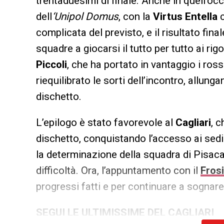
trentaduesimi di finale. Anche in quell’oc
dell
‘Unipol Domus
, con la
Virtus Entella
complicata del previsto, e il risultato fin
squadre a giocarsi il tutto per tutto ai rigo
Piccoli
, che ha portato in vantaggio i ros
riequilibrato le sorti dell’incontro, allunga
dischetto.
L’epilogo è stato favorevole al
Cagliari
, 
dischetto, conquistando l’accesso ai sedi
la determinazione della squadra di Pisaca
difficoltà. Ora, l’appuntamento con il
Fros
progressi fatti e per continuare a sognare 
SEGUI LE ULTIMISSIME DEL CAGLIARI