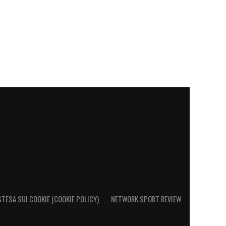
STESA SUI COOKIE (COOKIE POLICY)
NETWORK SPORT REVIEW