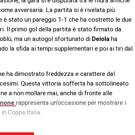
casione, la gara si è disputata tra le mura amiche
come avversaria. La partita si è rivelata più
ale è stato un pareggio 1-1 che ha costretto le due
ri. Il primo gol della partita è stato firmato da
soblù, ma un autogol sfortunato di
Deiola
ha
ndo la sfida ai tempi supplementari e poi ai tiri dal
che ha dimostrato freddezza e carattere dal
cesimi. Questa vittoria sofferta ha sottolineato
ne a non mollare mai, anche di fronte alle
inone
rappresenta un’occasione per mostrare i
in Coppa Italia.