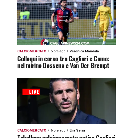
CALCIOMERCATO
5 ore ago
Veronica Mandala
Colloqui in corso tra Cagliari e Como:
nel mirino Dossena e Van Der Brempt
CALCIOMERCATO
6 ore ago
Elia Serra
Tabellone calciomercato estivo Cagliari