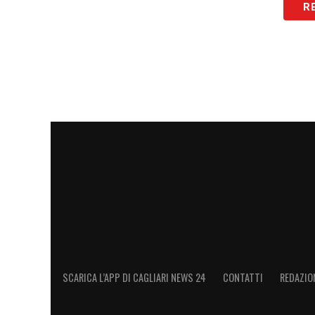
R
LA PLAYLIST DELLE NOSTRE TOP NEW
SCARICA L’APP DI CAGLIARI NEWS 24
CONTATTI
REDAZIO