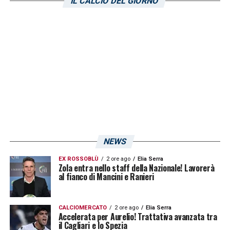
IL CALCIO DEL GIORNO
Milan
-Bari
Como-Sudtirol
Torino-Modena
Udinese-Carrarese
Genoa-Entella/da determinare
Verona-Padova/da determinare
Cagliari
-Avellino/da determinare
Parma-da determinare/Rimini
Lecce-Juve Stabia
NEWS
Sassuolo-Catanzaro
EX ROSSOBLÙ
2 ore ago
Elia Serra
Zola entra nello staff della Nazionale! Lavorerà
al fianco di Mancini e Ranieri
Pisa-Cesena
Spezia/Cremonese-Palermo
CALCIOMERCATO
2 ore ago
Elia Serra
Empoli-Reggiana
Accelerata per Aurelio! Trattativa avanzata tra
il Cagliari e lo Spezia
Venezia-Mantova