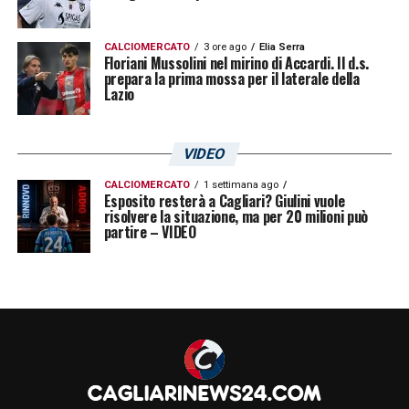
Monza-Brescia/Frosinone
CALCIOMERCATO
3 ore ago
Elia Serra
Spezia/Cremonese-
Floriani Mussolini nel mirino di Accardi. Il d.s.
prepara la prima mossa per il laterale della
Frosinone/Salernitana/Sampdoria
Lazio
LA PLAYLIST DELLE NOSTRE TOP NEWS
VIDEO
CALCIOMERCATO
1 settimana ago
Esposito resterà a Cagliari? Giulini vuole
risolvere la situazione, ma per 20 milioni può
partire – VIDEO