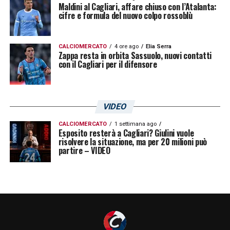
Maldini al Cagliari, affare chiuso con l’Atalanta:
Mönchengladbach), Ilyas Fatih (Parma),
cifre e formula del nuovo colpo rossoblù
Giuseppe Pipitò (Juventus), Pietro Salvai
(Juventus), Roberto Scaglione (Genoa)”
CALCIOMERCATO
4 ore ago
Elia Serra
Zappa resta in orbita Sassuolo, nuovi contatti
con il Cagliari per il difensore
LA PLAYLIST DELLE NOSTRE TOP NEWS
VIDEO
CALCIOMERCATO
1 settimana ago
Esposito resterà a Cagliari? Giulini vuole
risolvere la situazione, ma per 20 milioni può
partire – VIDEO