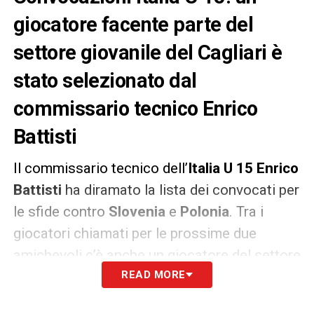
giocatore facente parte del
settore giovanile del Cagliari è
stato selezionato dal
commissario tecnico Enrico
Battisti
Il commissario tecnico dell’
Italia U 15 Enrico
Battisti
ha diramato la lista dei convocati per
le sfide contro
Slovenia
e
Polonia
. Tra i
giocatori chiamati per le prossime due
amichevoli c’è anche un giocatore del settore
giovanile del
Cagliari
READ MORE
. La lista dei convocati:
“Portieri: Matias Bettinelli (
Inter
), Tommaso