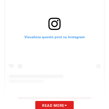
Visualizza questo post su Instagram
U
n post condiviso da Cagliari Calcio (@cagliaricalcio)
READ MORE