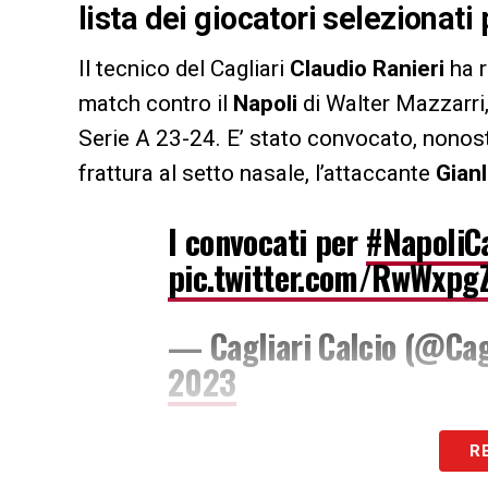
lista dei giocatori selezionati
Il tecnico del Cagliari
Claudio Ranieri
ha r
match contro il
Napoli
di Walter Mazzarri
Serie A 23-24. E’ stato convocato, nonosta
frattura al setto nasale, l’attaccante
Gian
I convocati per
#NapoliCa
pic.twitter.com/RwWxpg
— Cagliari Calcio (@Cag
2023
LA PLAYLIST DELLE NOSTRE TOP NEW
R