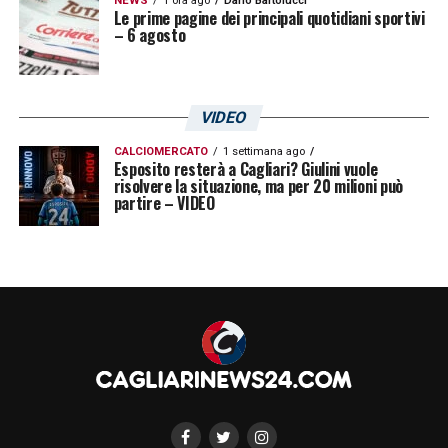
NEWS
1 ora ago
Dario Bartolucci
21 Paleari
Alberto
Le prime pagine dei principali quotidiani sportivi
– 6 agosto
36 Perlingieri
Francesco
9 Pettinari
Stefano
79 Sanogo
Siriki
VIDEO
8 Tello
Andrés
CALCIOMERCATO
1 settimana ago
Esposito resterà a Cagliari? Giulini vuole
31 Tosca
Alin
risolvere la situazione, ma per 20 milioni può
partire – VIDEO
55 Veseli
Frederic
LA PLAYLIST DELLE NOSTRE TOP NEWS