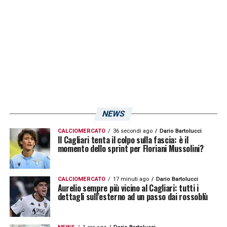
4 Acampora
Gennaro
17 Agnello
Emanuele
96 Capellini
Riccardo
18 Foulon
Daam
16 Improta
Riccardo
11 Jureskin
Roko
7 Karic
Nermin
80 Koutsoupias
Ilias
NEWS
6 Kubica
Krzysztof
CALCIOMERCATO
36 secondi ago
Dario Bartolucci
Il Cagliari tenta il colpo sulla fascia: è il
20 La Gumina
Antonino
momento dello sprint per Floriani Mussolini?
3 Letizia
Gaetano
33 Leverbe
Maxime
CALCIOMERCATO
17 minuti ago
Dario Bartolucci
Aurelio sempre più vicino al Cagliari: tutti i
22 Lucatelli
Igor
dettagli sull’esterno ad un passo dai rossoblù
12 Manfredini
Nicolo’
25 Nwankwo
Simeon Tochukwo