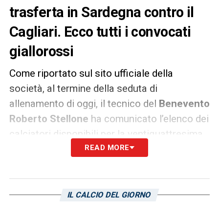
trasferta in Sardegna contro il
Cagliari. Ecco tutti i convocati
giallorossi
Come riportato sul sito ufficiale della
società, al termine della seduta di
allenamento di oggi, il tecnico del
Benevento
Roberto Stellone
ha comunicato l’elenco dei
calciatori disponibili per la ventiquattresima
giornata di campionato Serie Bkt
READ MORE
Cagliari
-
Benevento.
Di seguito i convocati giallorossi:
IL CALCIO DEL GIORNO
30 Abdallah
Basit