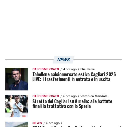
ho altri piani al momento. Spero di poter
giocare ancora contro il Cagliari nella
prossima stagione»
.
Ultimissime Cagliari LIVE: le novità sul
futuro di Angelozzi e l’interesse per
Favasuli
NEWS
LA PLAYLIST DELLE NOSTRE TOP NEWS
CALCIOMERCATO
4 ore ago
Elia Serra
Tabellone calciomercato estivo Cagliari 2026
LIVE: i trasferimenti in entrata e in uscita
CALCIOMERCATO
6 ore ago
Veronica Mandala
Stretta del Cagliari su Aurelio: alle battute
finali la trattativa con lo Spezia
NEWS
6 ore ago