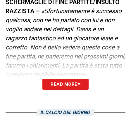
SCHERMAGLIE DI FINE PARTITE/INSULTO
RAZZISTA –
«Sfortunatamente è successo
qualcosa, non ne ho parlato con lui e non
voglio andare nei dettagli. Davis è un
ragazzo fantastico ed un giocatore leale e
corretto. Non è bello vedere queste cose a
fine partita, ne parleremo nei prossimi giorni,
faremo i chiarimenti. La partita è stata tutto
sommato godibile comunque»
.
READ MORE
UN ALTRO ANNO DI CONTRATTO –
«Ieri ho
potuto assaggiare un vostro vino bianco. Ho
un altro anno di contratto, sto bene a Udine.
IL CALCIO DEL GIORNO
Giochiamo queste ultime due gare e
facciamo il massimo che possiamo, io non