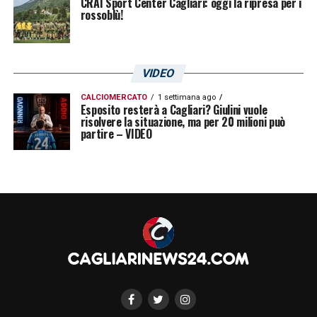
CRAI Sport Center Cagliari: oggi la ripresa per i
rossoblù!
VIDEO
CALCIOMERCATO
1 settimana ago
Esposito resterà a Cagliari? Giulini vuole
risolvere la situazione, ma per 20 milioni può
partire – VIDEO