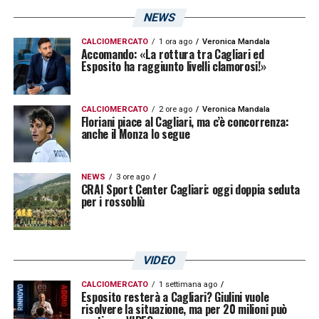
Nel primo tempo non era questione di
NEWS
attributi o volontà ma di un Ascoli che si è
CALCIOMERCATO
1 ora ago
Veronica Mandala
contrapposto al meglio. C’è bisogno della
Accomando: «La rottura tra Cagliari ed
Esposito ha raggiunto livelli clamorosi!»
gente che soffi alle nostre spalle, non che
fischi e critichi appena le cose vanno male,
CALCIOMERCATO
2 ore ago
Veronica Mandala
così non mi piace
»
Floriani piace al Cagliari, ma c’è concorrenza:
anche il Monza lo segue
TATTICA
– «
Senza l’infortunio di Luvumbo
avrei cambiato all’intervallo, l’imprevisto ha
NEWS
3 ore ago
CRAI Sport Center Cagliari: oggi doppia seduta
portato a fare subito una modifica, poi
per i rossoblù
siamo intervenuti ulteriormente al riposo. I
ragazzi sono stati eccezionali, possiamo
VIDEO
parlare della qualità di Mancosu, che ha
bisogno di tempo per ritrovare la condizione,
CALCIOMERCATO
1 settimana ago
Esposito resterà a Cagliari? Giulini vuole
risolvere la situazione, ma per 20 milioni può
ma dobbiamo parlare della grande prova di