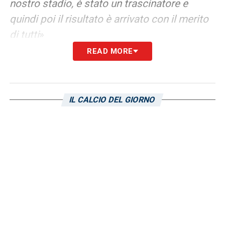
nostro stadio, è stato un trascinatore e
quindi poi il risultato è arrivato con il merito
di tutti
»
READ MORE
LA SCOSSA
– «
Oggi decisivi sono stati la
corsa, la voglia, l’animo di chi non molla
anche davanti alle difficoltà. I ragazzi hanno
IL CALCIO DEL GIORNO
voluto con tenacia questi tre punti,
dimostrando gli attributi come chiedeva il
pubblico. E al pubblico chiedo di starci
vicino, l’ho detto dal primo giorno, non mi è
piaciuto qualche fischio, qualche coro, mi
hanno fatto male. Tutti vorremmo vincere
sempre, ma non è possibile. Nel secondo
tempo i ragazzi hanno risposto alla grande.