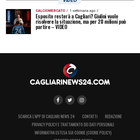
VIDEO
CALCIOMERCATO
1 settimana ago
Esposito resterà a Cagliari? Giulini vuole
risolvere la situazione, ma per 20 milioni può
partire – VIDEO
SCARICA L’APP DI CAGLIARI NEWS 24
CONTATTI
REDAZIONE
PRIVACY POLICY E TRATTAMENTO DEI DATI PERSONALI
INFORMATIVA ESTESA SUI COOKIE (COOKIE POLICY)