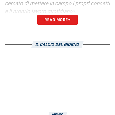
cercato di mettere in campo i propri concetti
e il proprio lavoro quotidiano»
.
READ MORE
SALVEZZA –
«Non parlerei di match point
falliti contro Udinese e Como, che sono due
squadre di livello differente rispetto al
IL CALCIO DEL GIORNO
nostro e contro le quali abbiamo in tutti i
modi provato a strappare i punti che
servivano. La salvezza non è mai dovuta né
automatica, è fatta di sofferenza, di punti
rosicchiati qua e là, andando su ogni campo
a giocarsela. Se sei davanti alle altre
significa che sinora hai fatto qualcosa in più
rispetto alle concorrenti, ora va completato il
lavoro. Anche a me piacerebbe lottare per
NEWS