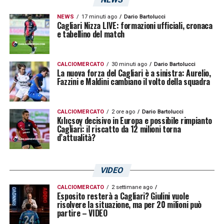
altri obiettivi e stare più in alto in classifica,
NEWS
17 minuti ago
Dario Bartolucci
ma oggi il nostro è la salvezza e il nostro
Cagliari Nizza LIVE: formazioni ufficiali, cronaca
e tabellino del match
valore è in linea con la classifica che
abbiamo, diversamente faremmo altri
CALCIOMERCATO
30 minuti ago
Dario Bartolucci
discorsi. Pensiamo a lavorare e farci trovare
La nuova forza del Cagliari è a sinistra: Aurelio,
Fazzini e Maldini cambiano il volto della squadra
pronti la settimana prossima col Venezia,
senza guardare alle altre gare, non è nella
CALCIOMERCATO
2 ore ago
Dario Bartolucci
mia natura»
.
Kılıçsoy decisivo in Europa e possibile rimpianto
Cagliari: il riscatto da 12 milioni torna
d’attualità?
LA PLAYLIST DELLE NOSTRE TOP NEWS
VIDEO
CALCIOMERCATO
2 settimane ago
Esposito resterà a Cagliari? Giulini vuole
risolvere la situazione, ma per 20 milioni può
partire – VIDEO