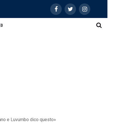
EO
etano e Luvumbo dico questo»