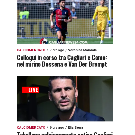
CALCIOMERCATO
7 ore ago
Veronica Mandala
Colloqui in corso tra Cagliari e Como:
nel mirino Dossena e Van Der Brempt
CALCIOMERCATO
9 ore ago
Elia Serra
Tabellone calciomercato estivo Cagliari