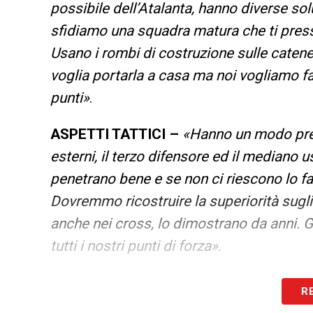
possibile dell’Atalanta, hanno diverse sol
sfidiamo una squadra matura che ti press
Usano i rombi di costruzione sulle catene
voglia portarla a casa ma noi vogliamo f
punti»
.
ASPETTI TATTICI –
«Hanno un modo preci
esterni, il terzo difensore ed il mediano 
penetrano bene e se non ci riescono lo f
Dovremmo ricostruire la superiorità sugli
anche nei cross, lo dimostrano da anni. 
tutti i nostri punti di forza»
.
METTERE IN DIFFICOLTA’ AI BRACCETT
R
dovremmo essere bravi a proporre gioco, è