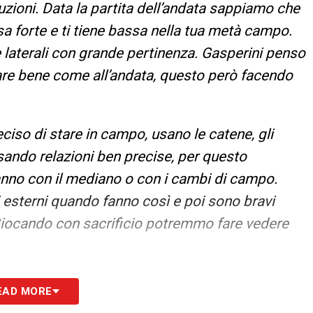
uzioni. Data la partita dell’andata sappiamo che
a forte e ti tiene bassa nella tua metà campo.
 laterali con grande pertinenza. Gasperini penso
are bene come all’andata, questo però facendo
so di stare in campo, usano le catene, gli
usando relazioni ben precise, per questo
anno con il mediano o con i cambi di campo.
 esterni quando fanno così e poi sono bravi
Giocando con sacrificio potremmo fare vedere
I CON GLI ESTERNI –
«Dico che secondo me
EAD MORE
 importante farlo per giocarti le partite.