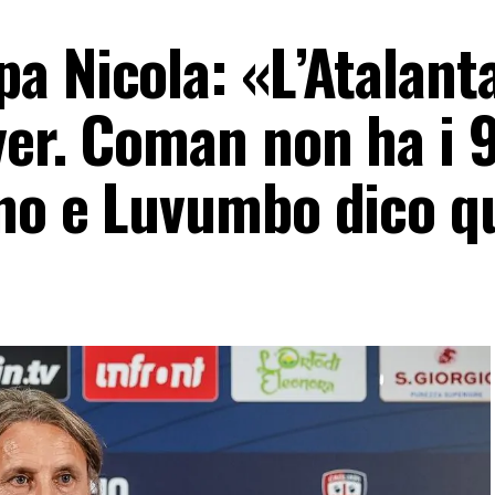
a Nicola: «L’Atalant
ver. Coman non ha i 
no e Luvumbo dico q