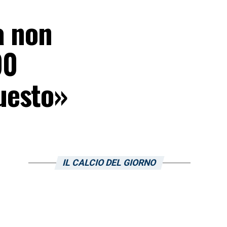
a non
90
uesto»
IL CALCIO DEL GIORNO