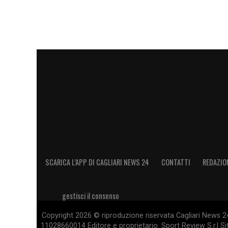
SCARICA L’APP DI CAGLIARI NEWS 24
CONTATTI
REDAZIO
gestisci il consenso
Copyright 2026 © riproduzione riservata Cagliari News 24
11028660014 Editore e proprietario: Sport Review S.r.l Sito