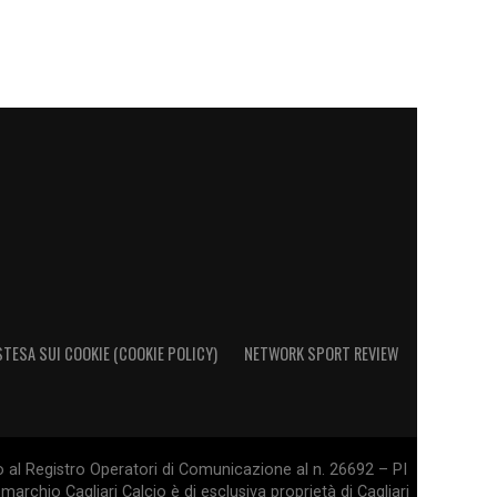
STESA SUI COOKIE (COOKIE POLICY)
NETWORK SPORT REVIEW
o al Registro Operatori di Comunicazione al n. 26692 – PI
marchio Cagliari Calcio è di esclusiva proprietà di Cagliari