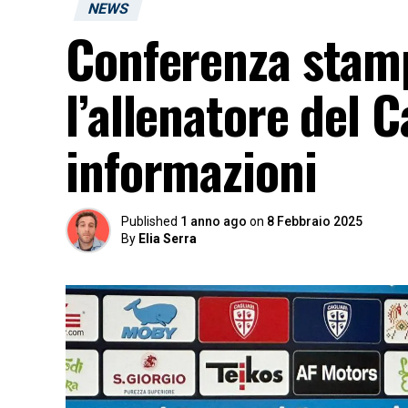
NEWS
Conferenza stamp
l’allenatore del C
informazioni
Published
1 anno ago
on
8 Febbraio 2025
By
Elia Serra