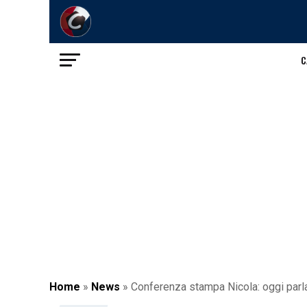
C
Home
»
News
»
Conferenza stampa Nicola: oggi parla l