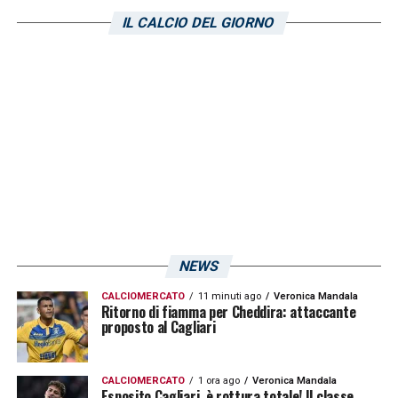
in Champions League contro il Braga.
IL CALCIO DEL GIORNO
Mazzarri
tornerà a concedersi alla stampa,
riporta
areanapoli
, al termine della partita tra
i campani ed i sardi, nel post!
LA PLAYLIST DELLE NOSTRE TOP NEWS
NEWS
CALCIOMERCATO
11 minuti ago
Veronica Mandala
Ritorno di fiamma per Cheddira: attaccante
proposto al Cagliari
CALCIOMERCATO
1 ora ago
Veronica Mandala
Esposito Cagliari, è rottura totale! Il classe