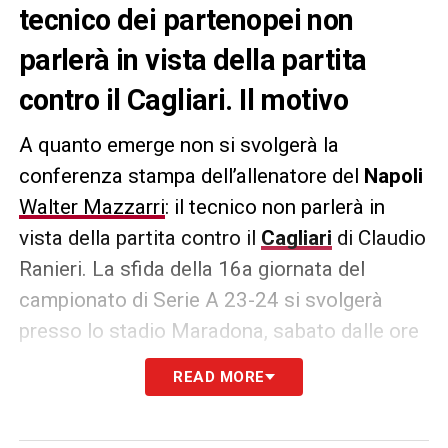
tecnico dei partenopei non
parlerà in vista della partita
contro il Cagliari. Il motivo
A quanto emerge non si svolgerà la
conferenza stampa dell’allenatore del
Napoli
Walter Mazzarri
: il tecnico non parlerà in
vista della partita contro il
Cagliari
di Claudio
Ranieri. La sfida della 16a giornata del
campionato di Serie A 23-24 si svolgerà
presso lo stadio Maradona, sabato dalle ore
18:00.
READ MORE
Il motivo è da ricondurre al fatto che si è già
confrontato con i media dopo la partita vinta