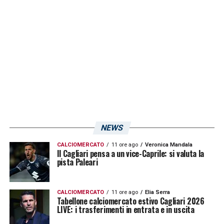
Nations League, si potrebbe anche
cambiare. Ma nel 4-3-3 ci sentiamo a nostro
agio, soprattutto per giocare una partita
molto propositiva. Ma questo non vuol
dire..»
LA PLAYLIST DELLE NOSTRE TOP NEWS
NEWS
CALCIOMERCATO
11 ore ago
Veronica Mandala
Il Cagliari pensa a un vice-Caprile: si valuta la
pista Paleari
CALCIOMERCATO
11 ore ago
Elia Serra
Tabellone calciomercato estivo Cagliari 2026
LIVE: i trasferimenti in entrata e in uscita