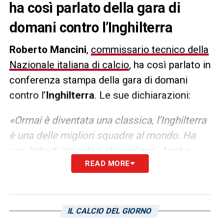
ha così parlato della gara di
domani contro l’Inghilterra
Roberto Mancini
,
commissario tecnico della
Nazionale italiana di calcio
, ha così parlato in
conferenza stampa della gara di domani
contro l’
Inghilterra
. Le sue dichiarazioni:
«Ormai è diventata una classica, l’Inghilterra
è una delle migliori squadre al mondo. Ha
una lista di giocatori straordinari. Anche
READ MORE
domani sarà una gara molto difficile, noi
cercheremo di fare la nostra partita. Non
sarà semplice per entrambe. Abbiamo
giocato con un modulo diverso nelle gare di
IL CALCIO DEL GIORNO