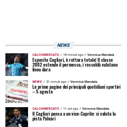
due centravanti più Galabinov, ho pensato
che avere maggior presenza in area potesse
darci una mano. Ho dei dubbi, per come
gioca il Cagliari. Menez giocherà.
Atteggiamento? Non possiamo aspettare
NEWS
nessuno, non lo abbiamo nelle corde e non
lo voglio insegnare. Se si vuole creare
CALCIOMERCATO
18 minuti ago
Veronica Mandala
Esposito Cagliari, è rottura totale! Il classe
2002 estende il permesso, i rossoblù valutano
qualcosa voglio inculcare questa mentalità.
linea dura
Quest’anno stiamo gettando le basi, la
salvezza è stata raggiunta ma ora possiamo
NEWS
31 minuti ago
Veronica Mandala
Le prime pagine dei principali quotidiani sportivi
giocarci il nostro sogno. Abbiamo fatto un
– 5 agosto
girone d’andata straordinario e uno di ritorno
al di sotto delle nostre aspettative»
CALCIOMERCATO
11 ore ago
Veronica Mandala
Il Cagliari pensa a un vice-Caprile: si valuta la
pista Paleari
RANIERI
E LIVERANI
–
«Il Cagliari aveva un