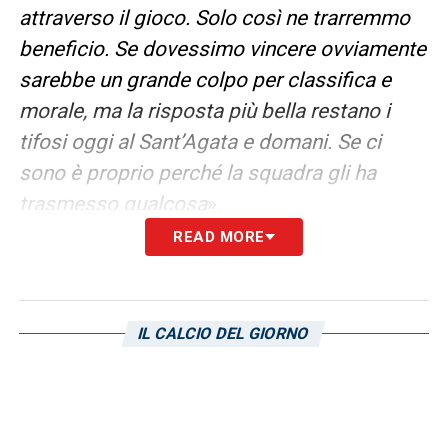
attraverso il gioco. Solo così ne trarremmo
beneficio. Se dovessimo vincere ovviamente
sarebbe un grande colpo per classifica e
morale, ma la risposta più bella restano i
tifosi oggi al Sant’Agata e domani. Se ci
sono è proprio perché la squadra gli ha
trasmesso qualcosa
».
READ MORE
INDISPONIBILI E FORMAZIONE
–
«Purtroppo Cionek deve scontare questa
squalifica ed è fuori e Ricci non è ancora
IL CALCIO DEL GIORNO
recuperato».
FORMAZIONE –
«Menez può stare al centro
o giocare sull’esterno, al momento abbiamo