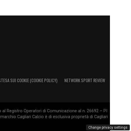
STESA SUI COOKIE (COOKIE POLICY)
NETWORK SPORT REVIEW
o al Registro Operatori di Comunicazione al n. 26692 – PI
marchio Cagliari Calcio è di esclusiva proprietà di Cagliari
Change privacy settings