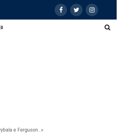
EO
 Dybala e Ferguson…»