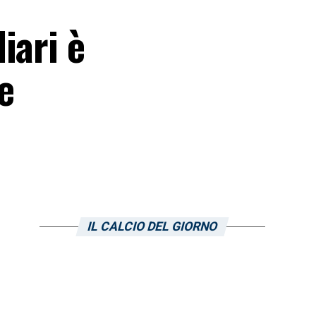
iari è
e
IL CALCIO DEL GIORNO