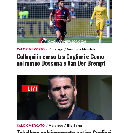
CALCIOMERCATO
7 ore ago
Veronica Mandala
Colloqui in corso tra Cagliari e Como:
nel mirino Dossena e Van Der Brempt
CALCIOMERCATO
9 ore ago
Elia Serra
Tabellone calciomercato estivo Cagliari