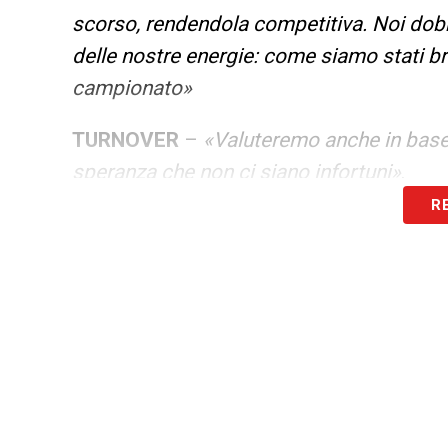
scorso, rendendola competitiva. Noi dob
delle nostre energie: come siamo stati b
campionato»
TURNOVER
–
«Valuteremo anche in base 
speranza che non ci siano infortuni»
.
R
.
LA PLAYLIST DELLE NOSTRE TOP NEW