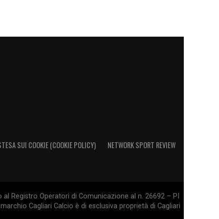
STESA SUI COOKIE (COOKIE POLICY)
NETWORK SPORT REVIEW
o al Registro Operatori di Comunicazione al n. 26692 – PI
marchio Cagliari Calcio è di esclusiva proprietà di Cagliari