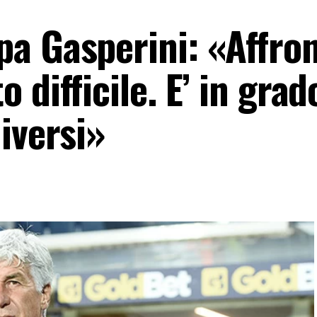
a Gasperini: «Affro
difficile. E’ in grad
iversi»