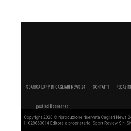
SCARICA L’APP DI CAGLIARI NEWS 24
CONTATTI
REDAZIO
gestisci il consenso
Copyright 2026 © riproduzione riservata Cagliari News 24
11028660014 Editore e proprietario: Sport Review S.r.l Sito