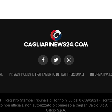
NE
PRIVACY POLICY E TRATTAMENTO DEI DATI PERSONALI
INFORMATIVA E
 – Registro Stampa Tribunale di Torino n. 50 del 07/09/2021 - Iscritt
 non ufficiale, non autorizzato o connesso a Cagliari Calcio S.p.A. Il 
Calcio S.p.A.