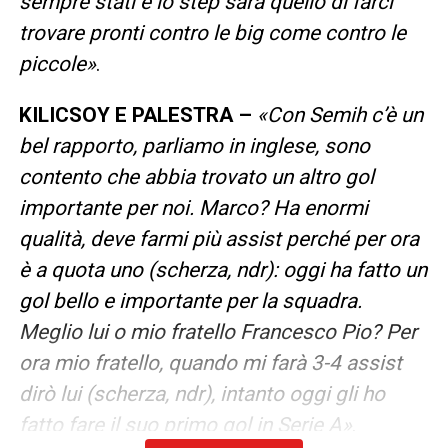
sempre stati e lo step sarà quello di farci
trovare pronti contro le big come contro le
piccole»
.
KILICSOY E PALESTRA –
«Con Semih c’è un
bel rapporto, parliamo in inglese, sono
contento che abbia trovato un altro gol
importante per noi. Marco? Ha enormi
qualità, deve farmi più assist perché per ora
è a quota uno (scherza, ndr): oggi ha fatto un
gol bello e importante per la squadra.
Meglio lui o mio fratello Francesco Pio? Per
ora mio fratello, quando mi farà 3-4 assist
dirò lui (scherza, ndr), intanto oggi gli ho
fatto fare il suo primo gol in Serie A»
.