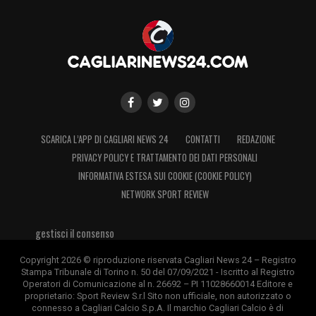
Pisacane: «La classifica diceva che era uno
scontro diretto. Ma per me la realtà era
ben altra»
LA PLAYLIST DELLE NOSTRE TOP NEWS
SCARICA L’APP DI CAGLIARI NEWS 24
CONTATTI
REDAZIONE
PRIVACY POLICY E TRATTAMENTO DEI DATI PERSONALI
INFORMATIVA ESTESA SUI COOKIE (COOKIE POLICY)
NETWORK SPORT REVIEW
gestisci il consenso
Copyright 2026 © riproduzione riservata Cagliari News 24 – Registro
Stampa Tribunale di Torino n. 50 del 07/09/2021 - Iscritto al Registro
Operatori di Comunicazione al n. 26692 – PI 11028660014 Editore e
proprietario: Sport Review S.r.l Sito non ufficiale, non autorizzato o
connesso a Cagliari Calcio S.p.A. Il marchio Cagliari Calcio è di