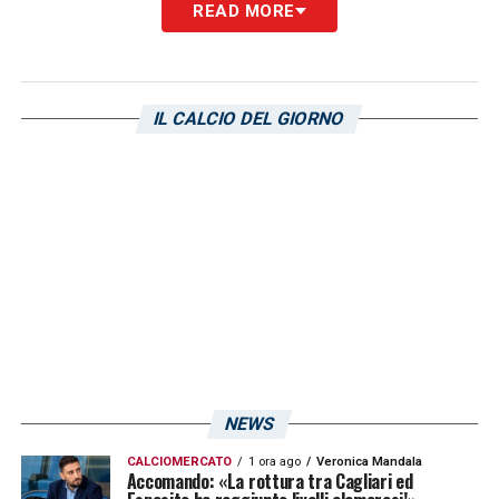
READ MORE
SACRIFICIO –
«Penso sia normale per un
attaccante moderno: vedendo anche i più
grandi si nota come tutti lavorino per la
IL CALCIO DEL GIORNO
squadra a tutto campo. Su ogni fronte è
necessario correre, soffrire, dare quantità e
non solo qualità. Il nostro cammino richiede
sacrificio, oggi dovevo guardare con
attenzione uno dei playmaker migliori del
campionato, sono felice per tutto. Se il gol
mi manca? Per un attaccante è sempre
vitale, non lo nego, però non mi manca
assolutamente: a inizio stagione venivo
NEWS
bacchettato perché mancava la rete
CALCIOMERCATO
1 ora ago
Veronica Mandala
personale, ma io ho sempre detto – anche
Accomando: «La rottura tra Cagliari ed