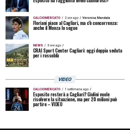
Esposito ha raggiunto livelli clamorosi!»
parlando col Mister – che non sono un
giocatore che vive per il gol e basta. Ho
CALCIOMERCATO
2 ore ago
Veronica Mandala
vissuto un periodo non semplice per
Floriani piace al Cagliari, ma c’è concorrenza:
anche il Monza lo segue
problemi extra campo, sto recuperando
bene e penso che oggi si sia visto alla luce
NEWS
3 ore ago
della prestazione. Il ruolo? La posizione nel
CRAI Sport Center Cagliari: oggi doppia seduta
per i rossoblù
calcio di oggi non è l’unico criterio di
valutazione, perché la partita ti porta in giro
per il campo, devi proporti in varie situazioni
VIDEO
e posizioni dove il piano gara richiede:
CALCIOMERCATO
1 settimana ago
posso fare la punta, pur non essendo un
Esposito resterà a Cagliari? Giulini vuole
risolvere la situazione, ma per 20 milioni può
panzer, o giocare anche in altre zone
partire – VIDEO
facendo da raccordo e rifinitore»
.
LEGGI ANCHE:
Conferenza stampa