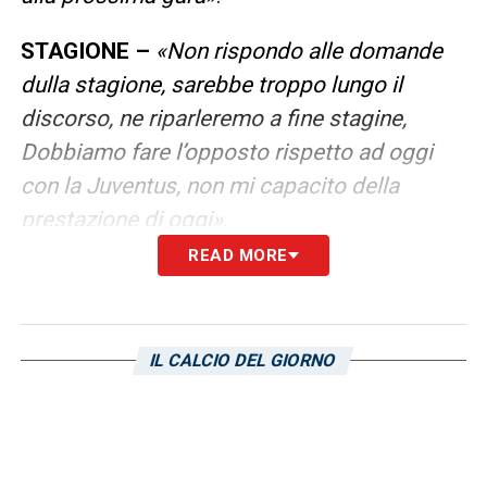
STAGIONE –
«Non rispondo alle domande
dulla stagione, sarebbe troppo lungo il
discorso, ne riparleremo a fine stagine,
Dobbiamo fare l’opposto rispetto ad oggi
con la Juventus, non mi capacito della
prestazione di oggi»
.
READ MORE
PRESTAZIONE –
«E’ stata un apartita
inaspettata, mi aspetttavo un Venezia
diverso, sapevo che avremmo avuto
IL CALCIO DEL GIORNO
difficoltà dato questo Cagliari. Conosco il
contesto ed il campionato, ha meritato il
Cagliari e siamo stati al di sotto delle
aspettative»
.