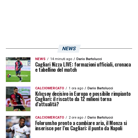
FUTURO –
«Sul mio futuro risponderò dopo
l’ultima partita, io voglio pensare al presente
e non a quello che sarà!»
NEWS
LA PLAYLIST DELLE NOSTRE TOP NEWS
NEWS
14 minuti ago
Dario Bartolucci
Cagliari Nizza LIVE: formazioni ufficiali, cronaca
e tabellino del match
CALCIOMERCATO
1 ora ago
Dario Bartolucci
Kılıçsoy decisivo in Europa e possibile rimpianto
Cagliari: il riscatto da 12 milioni torna
d’attualità?
CALCIOMERCATO
2 ore ago
Dario Bartolucci
Folorunsho pronto a cambiare aria, il Monza si
inserisce per l’ex Cagliari: il punto da Napoli