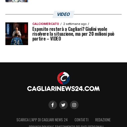
VIDEO
CALCIOMERCATO
2 settimane ago
Esposito resterà a Cagliari? Giulini vuole
risolvere la situazione, ma per 20 milioni può
partire – VIDEO
SCARICA L’APP DI CAGLIARI NEWS 24
CONTATTI
REDAZIONE