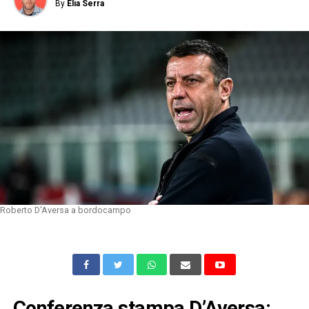
By
Elia Serra
Roberto D'Aversa a bordocampo
Conferenza stampa D’Aversa: