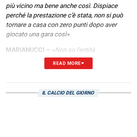
più vicino ma bene anche così. Dispiace
perché la prestazione c’è stata, non si può
tornare a casa con zero punti dopo aver
giocato una gara così»
.
MARIANUCCI –
«Non so l’entità
dell’infortunio, ma sarebbe comunque
READ MORE
uscito. Si è fatto male al ginocchio, farà dei
controlli con il medico»
.
IL CALCIO DEL GIORNO
Ultimissime Cagliari LIVE: tutte le novità
sui rossoblù
LA PLAYLIST DELLE NOSTRE TOP NEWS