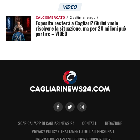
VIDEO
CALCIOMERCATO
2 settimane ago
Esposito resterà a Cagliari? Giulini vuole
risolvere la situazione, ma per 20 milioni può
partire – VIDEO
SCARICA L’APP DI CAGLIARI NEWS 24
CONTATTI
REDAZIONE
PRIVACY POLICY E TRATTAMENTO DEI DATI PERSONALI
INFORMATIVA ESTESA SUI COOKIE (COOKIE POLICY)