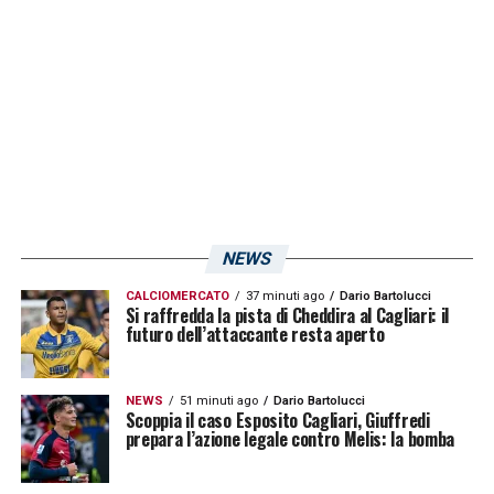
SERENITA’
– «
E’ importante che Kvara e
Osimhen siano sereni. Quando un ragazzo
come lui è diventato un campione a Napoli
cambia tutto. Vorrebbe strafare e superare
tutti, perde energie e non è più lujcido. Sono
contento anche perché hanno rifatto gol
Osimhen e Kvara
».
NEWS
CALCIOMERCATO
37 minuti ago
Dario Bartolucci
Si raffredda la pista di Cheddira al Cagliari: il
LA PLAYLIST DELLE NOSTRE TOP NEWS
futuro dell’attaccante resta aperto
NEWS
51 minuti ago
Dario Bartolucci
Scoppia il caso Esposito Cagliari, Giuffredi
prepara l’azione legale contro Melis: la bomba