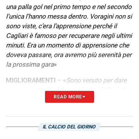
una palla gol nel primo tempo e nel secondo
l’unica l’hanno messa dentro. Voragini non si
sono viste, c’era l’apprensione perché il
Cagliari è famoso per recuperare negli ultimi
minuti. Era un momento di apprensione che
doveva passare, ora avremo più serenità per
la prossima gara
»
MIGLIORAMENTI
– «
Sono venuto per dare
una mano a tutti, dal presidente ai tifosi. Ho
READ MORE
già visto qualcosa che posso migliorare e
fare qualcosa di diverso dopo un’annata
pazzesca c’era il rischio di un anno più
IL CALCIO DEL GIORNO
complicato, anche se fosse restato
Spalletti
»