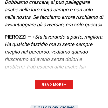
Dobbiamo crescere, si può palleggiare
anche nella loro metà campo e non solo
nella nostra. Se facciamo errore rischiamo di
avvantaggiare gli avversari, era solo questo
»
PIEROZZI
– «
Sta lavorando a parte, migliora.
Ha qualche fastidio ma si sente sempre
meglio nel percorso, vediamo quando
riusciremo ad averlo senza dolori e
problemi. Può esserci utile anche lui
»
LA PLAYLIST DELLE NOSTRE TOP NEWS
READ MORE
IL CALCIO DEL GIORNO