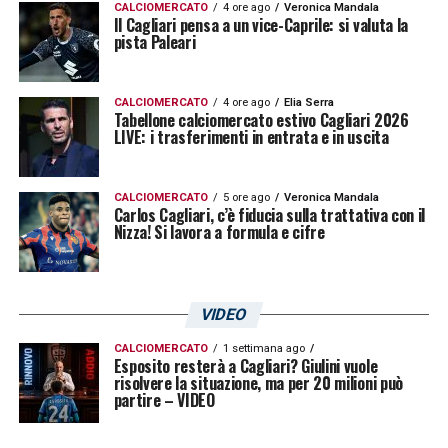
CALCIOMERCATO
4 ore ago
Veronica Mandala
concentrazione, cattiveria agonistica,
Il Cagliari pensa a un vice-Caprile: si valuta la
pista Paleari
organizzazione tattica, qualità tecnica,
ingredienti che rendono un enorme piacere
CALCIOMERCATO
4 ore ago
Elia Serra
lavorare con loro. Adesso prepariamo la
Tabellone calciomercato estivo Cagliari 2026
LIVE: i trasferimenti in entrata e in uscita
prossima sfida, abbiamo davanti tre
settimane da qui all’andata dei quarti di
CALCIOMERCATO
5 ore ago
Veronica Mandala
finale, sarà emozionante incontrare la
Carlos Cagliari, c’è fiducia sulla trattativa con il
Nizza! Si lavora a formula e cifre
Juventus ma soprattutto una soddisfazione
enorme potersela giocare, uno step che
premia il lavoro di ciascuna componente del
VIDEO
gruppo e dell’intero vivaio rossoblù
».
CALCIOMERCATO
1 settimana ago
Esposito resterà a Cagliari? Giulini vuole
risolvere la situazione, ma per 20 milioni può
LA PLAYLIST DELLE NOSTRE TOP NEWS
partire – VIDEO