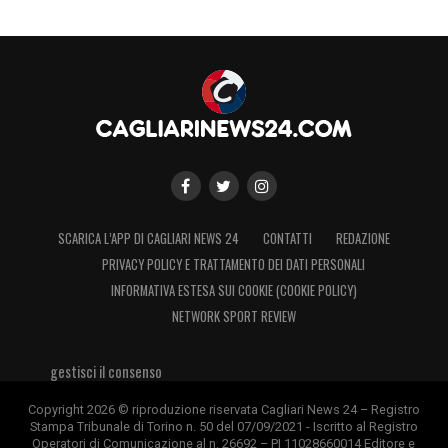
SCARICA L’APP DI CAGLIARI NEWS 24
CONTATTI
REDAZIONE
PRIVACY POLICY E TRATTAMENTO DEI DATI PERSONALI
INFORMATIVA ESTESA SUI COOKIE (COOKIE POLICY)
NETWORK SPORT REVIEW
gestisci il consenso
Copyright 2026 © riproduzione riservata Cagliari News 24 – Registro
Stampa Tribunale di Torino n. 50 del 07/09/2021 - Iscritto al Registro
Operatori di Comunicazione al n. 26692 – PI 11028660014 Editore e