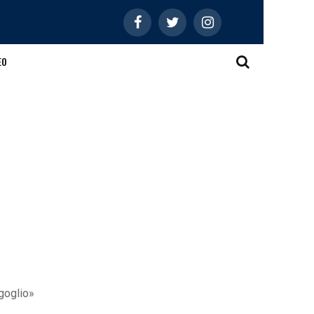
EO
rgoglio»