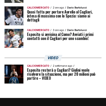
il consolidamento della categoria, la prima
CALCIOMERCATO
2 ore ago
Dario Bartolucci
Quasi fatta per portare Aurelio al Cagliari,
partita ci ha già insegnato qualcosa»
.
intesa di massima con lo Spezia: siamo ai
dettagli
Dichiarazioni raccolte da Sergio Cadeddu
CALCIOMERCATO
3 ore ago
Dario Bartolucci
Esposito si avvicina al Como? Avviati i primi
contatti con il Cagliari per uno scambio!
LA PLAYLIST DELLE NOSTRE TOP NEWS
VIDEO
CALCIOMERCATO
2 settimane ago
Esposito resterà a Cagliari? Giulini vuole
risolvere la situazione, ma per 20 milioni può
partire – VIDEO