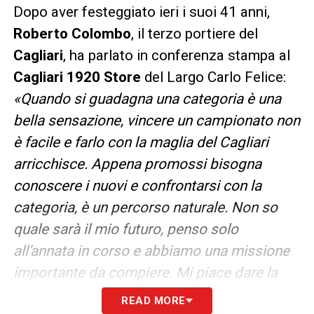
Dopo aver festeggiato ieri i suoi 41 anni,
Roberto Colombo
, il terzo portiere del
Cagliari
, ha parlato in conferenza stampa al
Cagliari 1920 Store
del Largo Carlo Felice:
«Quando si guadagna una categoria è una
bella sensazione, vincere un campionato non
è facile e farlo con la maglia del Cagliari
arricchisce. Appena promossi bisogna
conoscere i nuovi e confrontarsi con la
categoria, è un percorso naturale. Non so
quale sarà il mio futuro, penso solo
all’annata in corso e abbiamo una missione
importante da compiere. Mi piace dare la
mia esperienza al gruppo, è importante
READ MORE