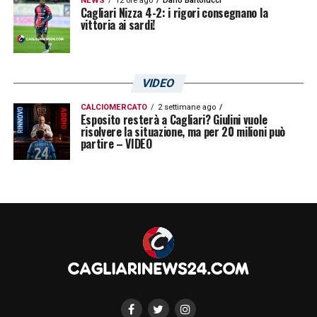
NEWS
12 ore ago
Dario Bartolucci
Cagliari Nizza 4-2: i rigori consegnano la
vittoria ai sardi!
VIDEO
CALCIOMERCATO
2 settimane ago
Esposito resterà a Cagliari? Giulini vuole
risolvere la situazione, ma per 20 milioni può
partire – VIDEO