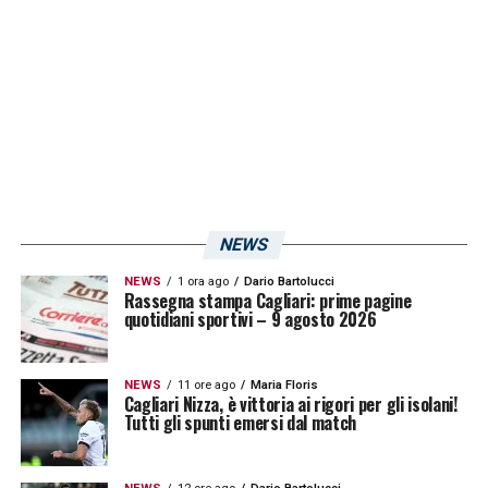
ad alternarsi con il titolare designato. Il quale
nel caso dei liguri è l’italo argentino
Mateo
Retegui
e per i sardi l’esperto bomber
Gianluca Lapadula
, quando tonerà dai
postumi dell’intervento alla caviglia. La punta
potrebbe continuare a crescere in Sardegna
dopo il prestito annuale al Lecce, nell’ultimo
NEWS
campionato di Serie A.
NEWS
1 ora ago
Dario Bartolucci
Rassegna stampa Cagliari: prime pagine
quotidiani sportivi – 9 agosto 2026
LA PLAYLIST DELLE NOSTRE TOP NEWS
NEWS
11 ore ago
Maria Floris
Cagliari Nizza, è vittoria ai rigori per gli isolani!
Tutti gli spunti emersi dal match