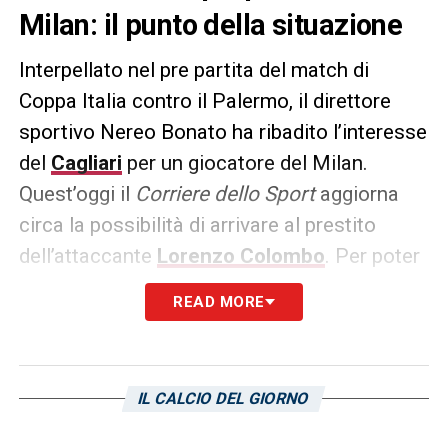
Milan: il punto della situazione
Interpellato nel pre partita del match di
Coppa Italia contro il Palermo, il direttore
sportivo Nereo Bonato ha ribadito l’interesse
del
Cagliari
per un giocatore del Milan.
Quest’oggi il
Corriere dello Sport
aggiorna
circa la possibilità di arrivare al prestito
dell’attaccante
Lorenzo Colombo
. Per poter
acquisire temporaneamente le prestazioni
READ MORE
sportive del classe 02′ bisognerà battere la
concorrenza di un’altra neopromossa, il
Genoa
di Alberto Gilardino. Le due
IL CALCIO DEL GIORNO
compagini a tinte rossoblù sono desiderose
d’inserire in rosa un profilo che sia disposto