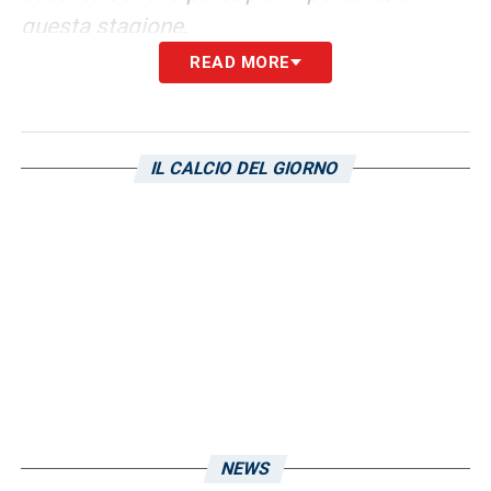
questa stagione
.
READ MORE
Per sempre grato di aver fatto parte di un
gruppo così. Nel mio cuore per sempre
IL CALCIO DEL GIORNO
Ora è tempo di recuperare le energie ma con
la testa si pensa già alla prossima stagione.
@cagliaricalcio
».
LA PLAYLIST DELLE NOSTRE TOP NEWS
NEWS