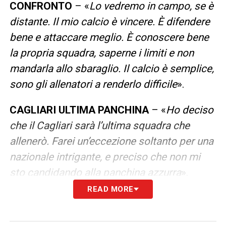
CONFRONTO
– «
Lo vedremo in campo, se è
distante. Il mio calcio è vincere. È difendere
bene e attaccare meglio. È conoscere bene
la propria squadra, saperne i limiti e non
mandarla allo sbaraglio. Il calcio è semplice,
sono gli allenatori a renderlo difficile
».
CAGLIARI ULTIMA PANCHINA
– «
Ho deciso
che il Cagliari sarà l’ultima squadra che
allenerò. Farei un’eccezione soltanto per una
nazionale intrigante, e preciso che non mi
sto candidando alla panchina azzurra
».
READ MORE
LAST DANCE
– «
Calma. Ho detto che il
Cagliari sarà la mia ultima squadra, ma non