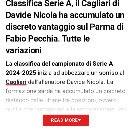
Classifica Serie A, il Cagliari di
Davide Nicola ha accumulato un
discreto vantaggio sul Parma di
Fabio Pecchia. Tutte le
variazioni
La
classifica del campionato di Serie A
2024-2025
inizia ad abbozzare un sorriso al
Cagliari
dell’allenatore Davide Nicola. La
formazione sarda ha accumulato un discreto
distacco dalle ultime tre posizioni, ovvero
quelle che conducono alla retrocessione. Ieri
la
Roma
dell’ex
Claudio Ranieri
ha fatto un
READ MORE
lavore ai rossoblù imponendosi per 0-1 sul