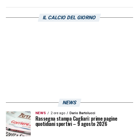
Parma di Fabio Pecchia, ora la distanza dal
terzultimo posto è di cinque punti.
La
IL CALCIO DEL GIORNO
graduatoria:
NEWS
NEWS
2 ore ago
Dario Bartolucci
Rassegna stampa Cagliari: prime pagine
Visualizza questo post su Instagram
quotidiani sportivi – 9 agosto 2026