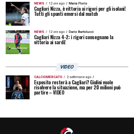
NEWS
12 ore ago
Maria Floris
Cagliari Nizza, è vittoria ai rigori per gli isolani!
Tutti gli spunti emersi dal match
NEWS
12 ore ago
Dario Bartolucci
Cagliari Nizza 4-2: i rigori consegnano la
vittoria ai sardi!
Un post condiviso da Sky Sport (Italia) (@skysport)
VIDEO
CALCIOMERCATO
2 settimane ago
LA PLAYLIST DELLE NOSTRE TOP NEWS
Esposito resterà a Cagliari? Giulini vuole
risolvere la situazione, ma per 20 milioni può
partire – VIDEO