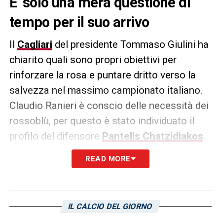
E’ solo una mera questione di
tempo per il suo arrivo
Il
Cagliari
del presidente Tommaso Giulini ha
chiarito quali sono propri obiettivi per
rinforzare la rosa e puntare dritto verso la
salvezza nel massimo campionato italiano.
Claudio Ranieri è conscio delle necessità dei
rossoblù, per questo è stato individuato il
profilo del difensore
Pantelis Chatzidiakos
.
L’edizione odierna de
L’Unione Sarda
riporta
READ MORE
come l’affare sia in chiusura per il classe 97′
di proprietà dell’
AZ Alkmaar
.
Le cifre dell’operazione dovrebbero essere
IL CALCIO DEL GIORNO