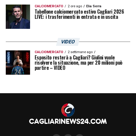
LA PLAYLIST DELLE NOSTRE TOP NEWS
CALCIOMERCATO
2 ore ago
Elia Serra
Tabellone calciomercato estivo Cagliari 2026
LIVE: i trasferimenti in entrata e in uscita
VIDEO
CALCIOMERCATO
2 settimane ago
Esposito resterà a Cagliari? Giulini vuole
risolvere la situazione, ma per 20 milioni può
partire – VIDEO