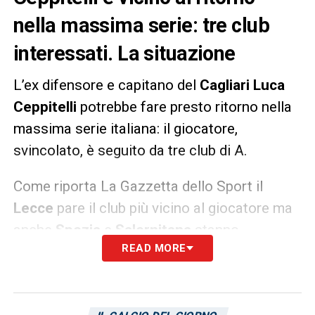
nella massima serie: tre club
interessati. La situazione
L’ex difensore e capitano del
Cagliari Luca
Ceppitelli
potrebbe fare presto ritorno nella
massima serie italiana: il giocatore,
svincolato, è seguito da tre club di A.
Come riporta La Gazzetta dello Sport il
Lecce
pare il club più vicino al giocatore ma
anche
Spezia
e
Salernitana
stanno
READ MORE
monitorando la situazione pronte ad
affondare il colpo.