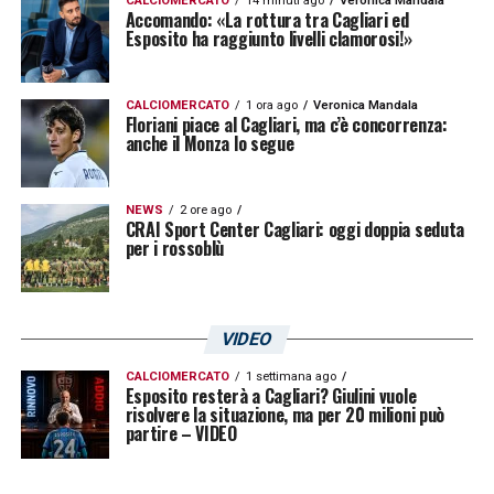
CALCIOMERCATO
14 minuti ago
Veronica Mandala
Accomando: «La rottura tra Cagliari ed
portare a casa qualcosa”. Una specie di
Esposito ha raggiunto livelli clamorosi!»
veggente. Un’operazione a cui sono molto
legato è quella relativa alla stagione 2003-
CALCIOMERCATO
1 ora ago
Veronica Mandala
Floriani piace al Cagliari, ma c’è concorrenza:
2004, quando il Cagliari era in Serie B. C’era
anche il Monza lo segue
da sostituire Gian Piero Ventura perché la
squadra stava andando male. Decidemmo di
NEWS
2 ore ago
CRAI Sport Center Cagliari: oggi doppia seduta
prendere Edi Reja che arrivava da una serie
per i rossoblù
di esoneri. Un azzardo. Ma da lì in avanti la
squadra prese il volo e arrivò la promozione
in Serie A»
.
VIDEO
CALCIOMERCATO
1 settimana ago
Una scelta coraggiosa, diventata uno dei
Esposito resterà a Cagliari? Giulini vuole
risolvere la situazione, ma per 20 milioni può
momenti simbolo della storia recente del
partire – VIDEO
Cagliari
.