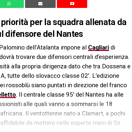
 priorità per la squadra allenata da
sul difensore del Nantes
 a Palomino dell’Atalanta impone al
Cagliari
di
dovrà trovare due difensori centrali d’esperienza.
ità alla propria dirigenza dato che tra Dossena e
A, tutte dello slovacco classe 02′. L’edizione
dei rossoblù siano puntati in direzione del franco
lletto
. Il centrale classe 95′ del Nantes ha alle
essionisti alle quali vanno a sommarsi le 18
africana. Il ventottenne nato a Clamart, a pochi
affidabile da mettere nelle esperte mani di Sir