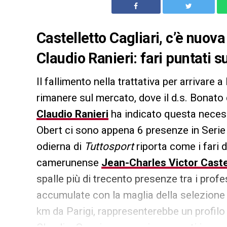
Castelletto Cagliari, c’è nuova
Claudio Ranieri: fari puntati 
Il fallimento nella trattativa per arrivare
rimanere sul mercato, dove il d.s. Bonato 
Claudio Ranieri
ha indicato questa necess
Obert ci sono appena 6 presenze in Serie 
odierna di
Tuttosport
riporta come i fari 
camerunense
Jean-Charles Victor Caste
spalle più di trecento presenze tra i prof
accumulate con la maglia della selezione 
km da Parigi, rappresenterebbe un profilo 