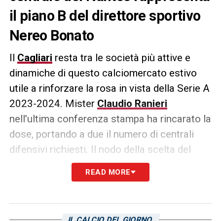
il piano B del direttore sportivo
Nereo Bonato
Il
Cagliari
resta tra le società più attive e
dinamiche di questo calciomercato estivo
utile a rinforzare la rosa in vista della Serie A
2023-2024. Mister
Claudio Ranieri
nell’ultima conferenza stampa ha rincarato la
dose, portando a due il numero di centrali
difensivi richiesti. Il nodo della scelta del
tecnico sta nel fatto che i difensori in rosa
READ MORE
hanno troppa poca
esperienza
in massima
serie.
Per questo motivo è stata imbastita una
IL CALCIO DEL GIORNO