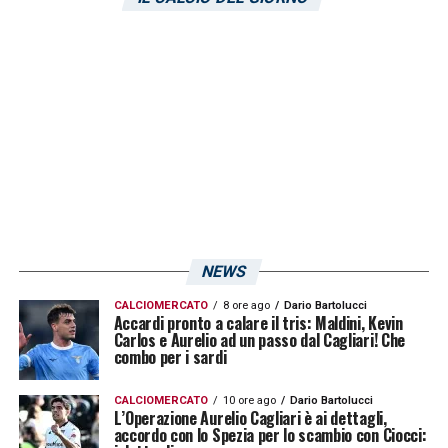
trattativa con
José Luis Palomino
dell’Atalanta, ma è saltato tutto a causa di
alcuni dettagli. Oggi
L’Unione Sarda
riporta
che il piano B del d.s. Nereo Bonato sia
rappresentato dal franco camerunense
Jean-Charles Victor Castelletto
del Nantes.
Il giocatore classe 95′ ha una valutazione
che si aggira sui 3,5 milioni di euro (fonte
NEWS
Trasfermarkt
) e sarebbe un rinforzo ideale
per il tecnico di Testaccio.
CALCIOMERCATO
8 ore ago
Dario Bartolucci
Accardi pronto a calare il tris: Maldini, Kevin
Carlos e Aurelio ad un passo dal Cagliari! Che
combo per i sardi
LA PLAYLIST DELLE NOSTRE TOP NEWS
CALCIOMERCATO
10 ore ago
Dario Bartolucci
L’Operazione Aurelio Cagliari è ai dettagli,
accordo con lo Spezia per lo scambio con Ciocci: