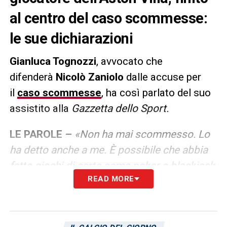
al centro del caso scommesse:
le sue dichiarazioni
Gianluca Tognozzi
, avvocato che
difenderà
Nicolò Zaniolo
dalle accuse per
il
caso scommesse
, ha così parlato del suo
assistito alla
Gazzetta dello Sport.
LE PAROLE –
«Non ha mai scommesso. Lo
ha detto anche a me. È possibile che abbia
fatto giochi di carte come poker o blackjack
READ MORE
su piattaforme online illegali, senza però
sapere che lo fossero, ma chiariremo tutto.
Rischi? Una ammenda di qualche centinaia