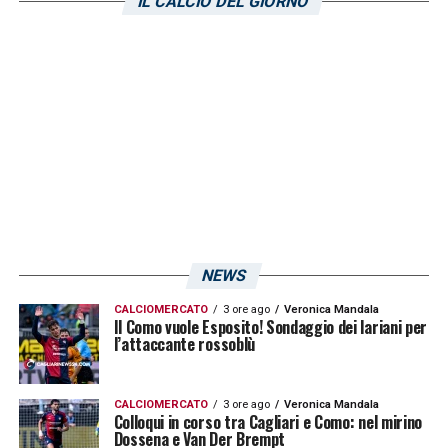
di euro. Tutto questo a meno che ci fosse
IL CALCIO DEL GIORNO
una reiterazione del reato così grande da
rendere impossibile comminare solo una
pena pecuniaria. E’ prematuro ipotizzare
delle date certe per essere ascoltati,
eventualmente, dagli inquirenti».
LA PLAYLIST DELLE NOSTRE TOP NEWS
NEWS
CALCIOMERCATO
3 ore ago
Veronica Mandala
Il Como vuole Esposito! Sondaggio dei lariani per
l’attaccante rossoblù
CALCIOMERCATO
3 ore ago
Veronica Mandala
Colloqui in corso tra Cagliari e Como: nel mirino
Dossena e Van Der Brempt