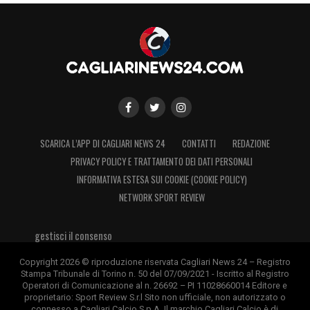
SCARICA L’APP DI CAGLIARI NEWS 24
CONTATTI
REDAZIONE
PRIVACY POLICY E TRATTAMENTO DEI DATI PERSONALI
INFORMATIVA ESTESA SUI COOKIE (COOKIE POLICY)
NETWORK SPORT REVIEW
gestisci il consenso
Copyright 2026 © riproduzione riservata Cagliari News 24 – Registro
Stampa Tribunale di Torino n. 50 del 07/09/2021 - Iscritto al Registro
Operatori di Comunicazione al n. 26692 – PI 11028660014 Editore e
proprietario: Sport Review S.r.l Sito non ufficiale, non autorizzato o
connesso a Cagliari Calcio S.p.A. Il marchio Cagliari Calcio è di