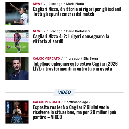
NEWS
10 ore ago
Maria Floris
Cagliari Nizza, è vittoria ai rigori per gli isolani!
Tutti gli spunti emersi dal match
NEWS
10 ore ago
Dario Bartolucci
Cagliari Nizza 4-2: i rigori consegnano la
vittoria ai sardi!
CALCIOMERCATO
11 ore ago
Elia Serra
Tabellone calciomercato estivo Cagliari 2026
LIVE: i trasferimenti in entrata e in uscita
VIDEO
CALCIOMERCATO
2 settimane ago
Esposito resterà a Cagliari? Giulini vuole
risolvere la situazione, ma per 20 milioni può
partire – VIDEO