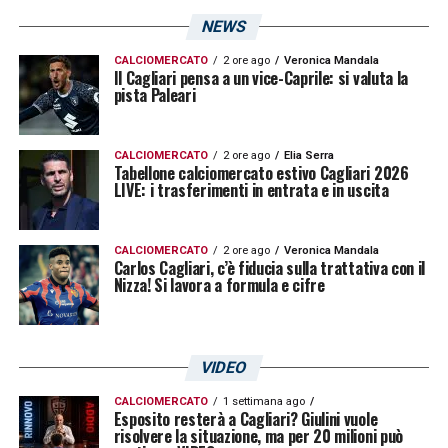
NEWS
CALCIOMERCATO
2 ore ago
Veronica Mandala
Il Cagliari pensa a un vice-Caprile: si valuta la
pista Paleari
CALCIOMERCATO
2 ore ago
Elia Serra
Tabellone calciomercato estivo Cagliari 2026
LIVE: i trasferimenti in entrata e in uscita
CALCIOMERCATO
2 ore ago
Veronica Mandala
Carlos Cagliari, c’è fiducia sulla trattativa con il
Nizza! Si lavora a formula e cifre
VIDEO
CALCIOMERCATO
1 settimana ago
Esposito resterà a Cagliari? Giulini vuole
risolvere la situazione, ma per 20 milioni può