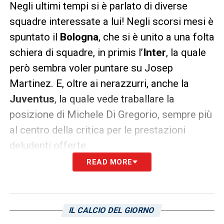
Negli ultimi tempi si è parlato di diverse
squadre interessate a lui! Negli scorsi mesi è
spuntato il
Bologna
, che si è unito a una folta
schiera di squadre, in primis l’
Inter
, la quale
però sembra voler puntare su Josep
Martinez. E, oltre ai nerazzurri, anche la
Juventus
, la quale vede traballare la
posizione di Michele Di Gregorio, sempre più
al centro della critica per le prestazioni
deludenti offerte.
READ MORE
Ma non è tutto qui perché, come vi abbiamo
riportato, nell’ultimo anno, il giocatore è
attenzionato anche dalla Premier League.
IL CALCIO DEL GIORNO
Uno scenario potrebbe essere rappresentato