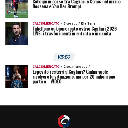
Colloqui in corso tra Cagliari e Como: nel mirino
Dossena e Van Der Brempt
Cagliari»
.
CALCIOMERCATO
5 ore ago
Elia Serra
LA PLAYLIST DELLE NOSTRE TOP NEWS
Tabellone calciomercato estivo Cagliari 2026
LIVE: i trasferimenti in entrata e in uscita
VIDEO
CALCIOMERCATO
2 settimane ago
Esposito resterà a Cagliari? Giulini vuole
risolvere la situazione, ma per 20 milioni può
partire – VIDEO