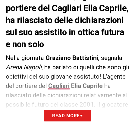
portiere del Cagliari Elia Caprile,
ha rilasciato delle dichiarazioni
sul suo assistito in ottica futura
e non solo
Nella giornata
Graziano Battistini
, segnala
Arena Napoli
, ha parlato di quelli che sono gli
obiettivi del suo giovane assistuto! L’agente
del portiere del
Cagliari
Elia Caprile
ha
rilasciato delle dichiarazioni relativamente al
possibile futuro del classe 2001. Il giocatore
è arrivato nella sessione invernale dal
Napoli
READ MORE
con la formula del prestito con diritto di
riscatto fissato a ben otto milioni di euro. Le