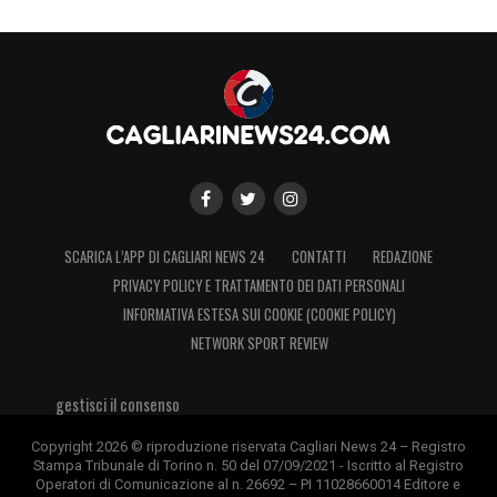
SCARICA L’APP DI CAGLIARI NEWS 24
CONTATTI
REDAZIONE
PRIVACY POLICY E TRATTAMENTO DEI DATI PERSONALI
INFORMATIVA ESTESA SUI COOKIE (COOKIE POLICY)
NETWORK SPORT REVIEW
gestisci il consenso
Copyright 2026 © riproduzione riservata Cagliari News 24 – Registro
Stampa Tribunale di Torino n. 50 del 07/09/2021 - Iscritto al Registro
Operatori di Comunicazione al n. 26692 – PI 11028660014 Editore e