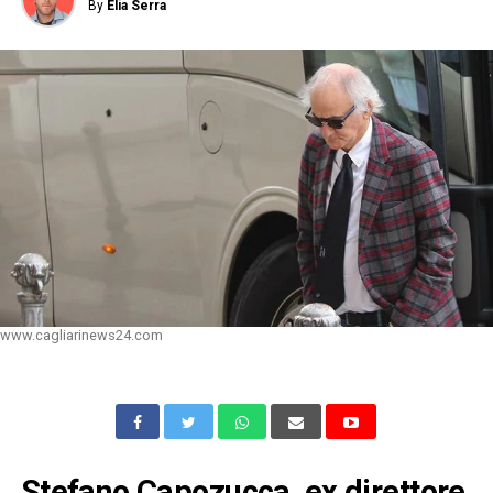
By
Elia Serra
www.cagliarinews24.com
Stefano Capozucca, ex direttore