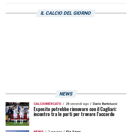
che avevo dato si stanno rivelando corrette,
avevo un idea che però non tutti
IL CALCIO DEL GIORNO
condividevano. I fatti adesso mi stanno
dando ragione»
LA PLAYLIST DELLE NOSTRE TOP NEWS
NEWS
CALCIOMERCATO
28 secondi ago
Dario Bartolucci
Esposito potrebbe rinnovare con il Cagliari:
incontro tra le parti per trovare l’accordo
NEWS
2 ore ago
Elia Serra