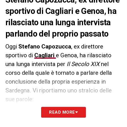
sportivo di Cagliari e Genoa, ha
rilasciato una lunga intervista
parlando del proprio passato
Oggi
Stefano Capozucca
, ex direttore
sportivo di
Cagliari
e Genoa, ha rilasciato
una lunga intervista per
Il Secolo XIX
nel
corso della quale è tornato a parlare della
conclusione della propria esperienza in
Sardegna. Vi riportiamo uno stralcio delle
sue parole:
READ MORE
«Cagliari è un capitolo ormai chiuso ma mi
fa piacere constatare che alcune indicazioni