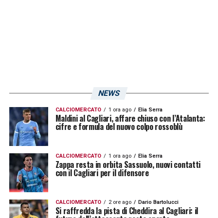
ogni gara, se non l’affronti con la
concentrazione giusta, può diventare
insidiosa. Una partita diventa facile o difficile
a seconda di come l’approcci. Sono sicuro
che Pisacane preparerà i ragazzi nel miglior
modo possibile»
.
NEWS
IL CAMMARATA ALLENATORE –
CALCIOMERCATO
1 ora ago
Elia Serra
«Volevo
Maldini al Cagliari, affare chiuso con l’Atalanta:
cifre e formula del nuovo colpo rossoblù
tornare in Italia e ho trovato una società
ambiziosa con la quale stiamo lavorando
bene. Curioso come Cammarata alleni una
CALCIOMERCATO
1 ora ago
Elia Serra
Zappa resta in orbita Sassuolo, nuovi contatti
squadra che si chiama Kamarat nel comune
con il Cagliari per il difensore
di Cammarata. Si, una simpatica
coincidenza. Futuro? Sogno di allenare una
CALCIOMERCATO
2 ore ago
Dario Bartolucci
Si raffredda la pista di Cheddira al Cagliari: il
delle squadre in cui ho giocato.»
.