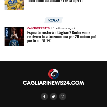
futuro dell’attaccante resta aperto
LEGGI ANCHE:
Cagliari, la sfida contro il
Lecce può dare continuità al sogno
VIDEO
salvezza, la Lazio…
CALCIOMERCATO
1 settimana ago
Esposito resterà a Cagliari? Giulini vuole
risolvere la situazione, ma per 20 milioni può
partire – VIDEO
LA PLAYLIST DELLE NOSTRE TOP NEWS