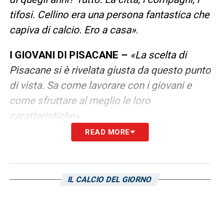
tifosi. Cellino era una persona fantastica che
capiva di calcio. Ero a casa»
.
I GIOVANI DI PISACANE –
«La scelta di
Pisacane si è rivelata giusta da questo punto
di vista. Sa come lavorare con i giovani e
come sfruttare al meglio le loro
caratteristiche»
.
READ MORE
CAGLIARI-HELLAS VERONA –
«È una gara
importante per entrambe. Il Cagliari ci arriva
meglio e con maggiore serenità. Verona non
IL CALCIO DEL GIORNO
può sbagliare. Una serenità che per il
Cagliari può trasformarsi in un boomerang?
Non credo. I giocatori sanno benissimo che