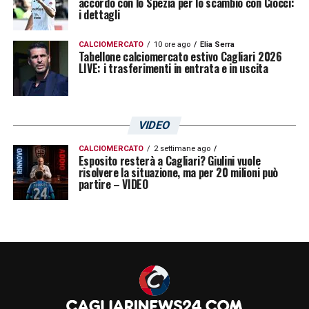
accordo con lo Spezia per lo scambio con Ciocci:
qualsiasi fosse stata la decisione del
i dettagli
campo, comunque il VAR non sarebbe
CALCIOMERCATO
10 ore ago
Elia Serra
intervenuto»
.
Tabellone calciomercato estivo Cagliari 2026
LIVE: i trasferimenti in entrata e in uscita
LA PLAYLIST DELLE NOSTRE TOP NEWS
VIDEO
CALCIOMERCATO
2 settimane ago
Esposito resterà a Cagliari? Giulini vuole
risolvere la situazione, ma per 20 milioni può
partire – VIDEO