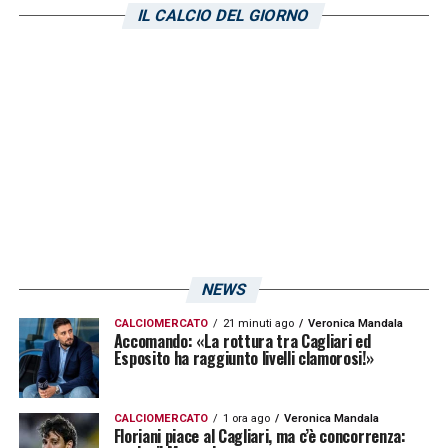
IL CALCIO DEL GIORNO
torneo diverso dagli altri. A marzo servirà il
cambio di marcia e la classifica può mutare»
LA PLAYLIST DELLE NOSTRE TOP NEWS
NEWS
CALCIOMERCATO
21 minuti ago
Veronica Mandala
Accomando: «La rottura tra Cagliari ed
Esposito ha raggiunto livelli clamorosi!»
CALCIOMERCATO
1 ora ago
Veronica Mandala
Floriani piace al Cagliari, ma c’è concorrenza: