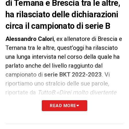
di Ternana e Brescia tra le altre,
ha rilasciato delle dichiarazioni
circa il campionato di serie B
Alessandro Calori
, ex allenatore di Brescia e
Ternana tra le altre, quest’oggi ha rilasciato
una lunga intervista nel corso della quale ha
parlato anche del livello raggiunto dal
campionato di
serie BKT 2022-2023
. Vi
riportiamo uno stralcio delle sue parole,
riportate da
TuttoB
:
«Direi molto divertente
questa Serie B. Perché il livello si è alzato
READ MORE
non solo per la presenza di grandi città.
Cagliari, Palermo, Genoa, Bari, Parma…
Giochi aperti in vetta? Certo. La B è un